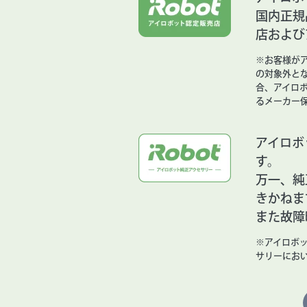
国内正規
店および
※お客様が
の対象外と
合、アイロ
るメーカー
アイロボ
す。
万一、純
きかねま
また故障
※アイロボ
サリーにお