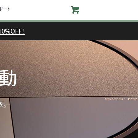
ポート
0%OFF！
始動
を。