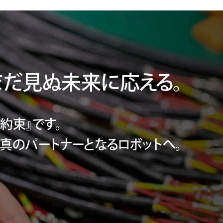
まだ見ぬ未来に応える。
約束』です。
の真のパートナーとなる
ロボットへ。