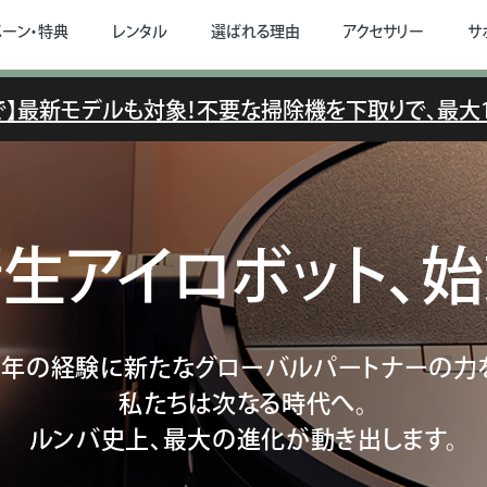
ペーン・特典
レンタル
選ばれる理由
アクセサリー
サ
6まで】最新モデルも対象！不要な掃除機を下取りで、
最大1
生アイロボット、
5年の経験に新たなグローバルパートナーの力
私たちは次なる時代へ。
ルンバ史上、最大の進化が動き出します。