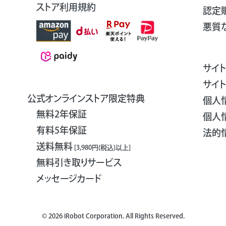
ストア利用規約
認定
悪質
サイ
サイ
公式オンラインストア限定特典
個人
無料2年保証
個人
有料5年保証
法的
送料無料
[3,980円(税込)以上]
無料引き取りサービス
メッセージカード
©
2026 iRobot Corporation. All Rights Reserved.