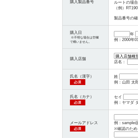
購入製品番号
ルートの場合
（例）RT19
製品番号の確
購入日
年
※不明な場合は空欄
例：2000年0
で構いません。
購入店舗
店名：
氏名（漢字）
姓
例：山田 太
氏名（カナ）
セイ
例：ヤマダ 
メールアドレス
例：sampl
※確認のため