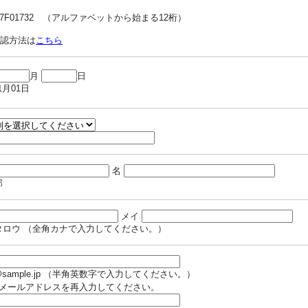
07F01732 （アルファベットから始まる12桁）
認方法は
こちら
月
日
1月01日
名
郎
メイ
タロウ （全角カナで入力してください。）
e@sample.jp （半角英数字で入力してください。）
メールアドレスを再入力してください。