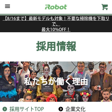
【8/16まで】最新モデルも対象！不要な掃除機を下取り
で、
最大10%OFF！
採用情報
私たちが働く理由
採用サイトTOP
企業文化